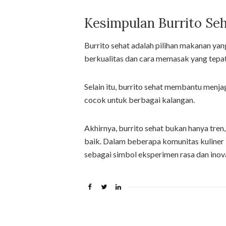
Kesimpulan Burrito Seh
Burrito sehat adalah pilihan makanan yan
berkualitas dan cara memasak yang tepa
Selain itu, burrito sehat membantu menja
cocok untuk berbagai kalangan.
Akhirnya, burrito sehat bukan hanya tren,
baik. Dalam beberapa komunitas kuliner kr
sebagai simbol eksperimen rasa dan inov