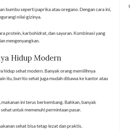
an bumbu seperti paprika atau oregano. Dengan cara ini,
gurangi nilai gizinya.
a protein, karbohidrat, dan sayuran. Kombinasi yang
 dan mengenyangkan.
aya Hidup Modern
aya hidup sehat modern. Banyak orang memilihnya
lain itu, burrito sehat juga mudah dibawa ke kantor atau
, makanan ini terus berkembang. Bahkan, banyak
 sehat untuk memenuhi permintaan pasar.
anan sehat bisa tetap lezat dan praktis.