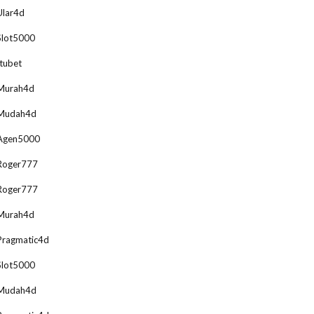
Ular4d
Slot5000
Itubet
Murah4d
Mudah4d
Agen5000
Roger777
Roger777
Murah4d
Pragmatic4d
Slot5000
Mudah4d