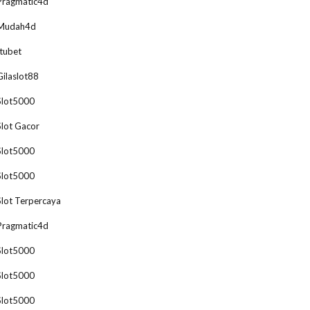
Pragmatic4d
Mudah4d
Itubet
Gilaslot88
Slot5000
Slot Gacor
Slot5000
Slot5000
Slot Terpercaya
Pragmatic4d
Slot5000
Slot5000
Slot5000