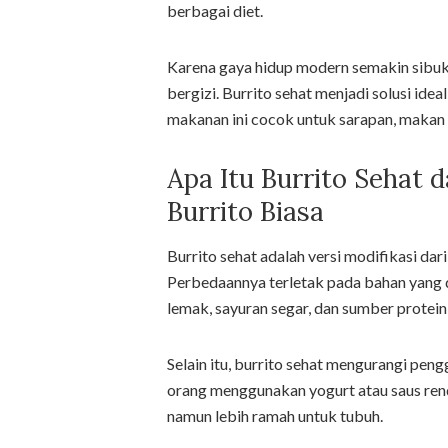
berbagai diet.
Karena gaya hidup modern semakin sibuk
bergizi. Burrito sehat menjadi solusi ide
makanan ini cocok untuk sarapan, makan
Apa Itu Burrito Sehat
Burrito Biasa
Burrito sehat adalah versi modifikasi dar
Perbedaannya terletak pada bahan yang 
lemak, sayuran segar, dan sumber protein
Selain itu, burrito sehat mengurangi peng
orang menggunakan yogurt atau saus rend
namun lebih ramah untuk tubuh.