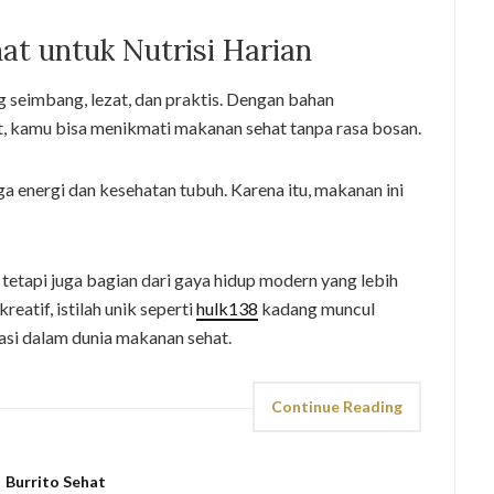
at untuk Nutrisi Harian
g seimbang, lezat, dan praktis. Dengan bahan
t, kamu bisa menikmati makanan sehat tanpa rasa bosan.
ga energi dan kesehatan tubuh. Karena itu, makanan ini
 tetapi juga bagian dari gaya hidup modern yang lebih
eatif, istilah unik seperti
hulk138
kadang muncul
asi dalam dunia makanan sehat.
Continue Reading
Burrito Sehat