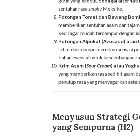
gurih yang lembut.
Sebagai alternati
sentuhan rasa
smoky
Meksiko.
Potongan Tomat dan Bawang Bom
memberikan sentuhan asam dan tajam 
kecil agar mudah tercampur dengan isia
Potongan Alpukat (Avocado) atau
sehat dan mampu meredam sensasi ped
bahan esensial untuk keseimbangan ra
Krim Asam (
Sour Cream
) atau Yoghu
yang memberikan rasa sedikit asam da
penutup rasa yang menyegarkan setel
Menyusun Strategi G
yang Sempurna (H2)