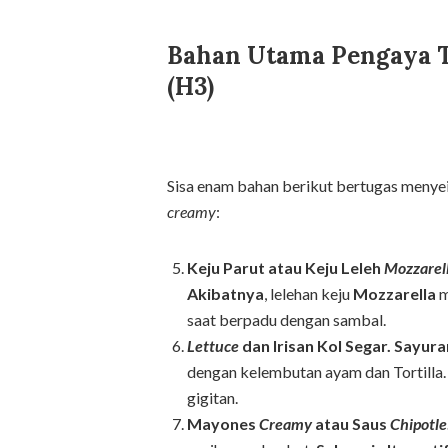
Bahan Utama Pengaya T
(H3)
Sisa enam bahan berikut bertugas meny
creamy
:
Keju Parut atau Keju Leleh
Mozzarel
Akibatnya
, lelehan keju
Mozzarella
m
saat berpadu dengan sambal.
Lettuce
dan Irisan Kol Segar.
Sayura
dengan kelembutan ayam dan Tortilla
gigitan.
Mayones
Creamy
atau Saus
Chipotle