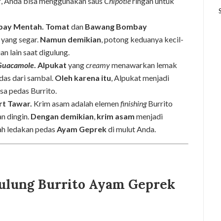
f
, Anda bisa menggunakan saus
Chipotle
ringan untuk
bay Mentah.
Tomat
dan
Bawang Bombay
yang segar.
Namun demikian
, potong keduanya kecil-
n lain saat digulung.
Guacamole
.
Alpukat
yang
creamy
menawarkan lemak
as dari sambal.
Oleh karena itu
, Alpukat menjadi
sa pedas Burrito.
rt Tawar.
Krim asam adalah elemen
finishing
Burrito
n dingin.
Dengan demikian
,
krim asam
menjadi
ah ledakan pedas
Ayam Geprek
di mulut Anda.
ulung Burrito Ayam Geprek