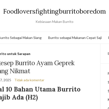
Foodloversfightingburritoboredom
Kebiasaan Makan Burrito
Burrito Sebagai Makan Siang
Burrito sebagai Makanan Cepat Saji
rito untuk Sarapan
esep Burrito Ayam Geprek
ang Nikmat
7, 2025
Tidak ada komentar
al 10 Bahan Utama Burrito
jib Ada (H2)