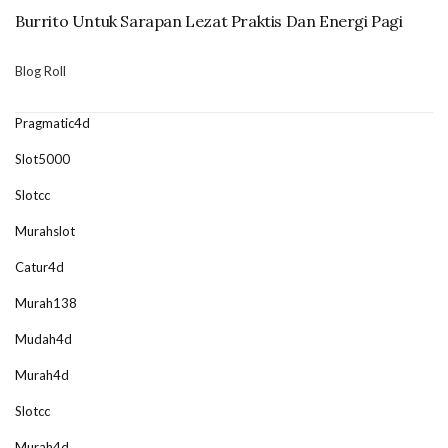
Burrito Untuk Sarapan Lezat Praktis Dan Energi Pagi
Blog Roll
Pragmatic4d
Slot5000
Slotcc
Murahslot
Catur4d
Murah138
Mudah4d
Murah4d
Slotcc
Murah4d