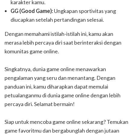
karakter kamu.
GG (Good Game):
Ungkapan sportivitas yang
diucapkan setelah pertandingan selesai.
Dengan memahami istilah-istilah ini, kamu akan
merasa lebih percaya diri saat berinteraksi dengan
komunitas game online.
Singkatnya, dunia game online menawarkan
pengalaman yang seru dan menantang. Dengan
panduan ini, kamu diharapkan dapat memulai
petualanganmu di dunia game online dengan lebih
percaya diri. Selamat bermain!
Siap untuk mencoba game online sekarang? Temukan
game favoritmu dan bergabunglah dengan jutaan