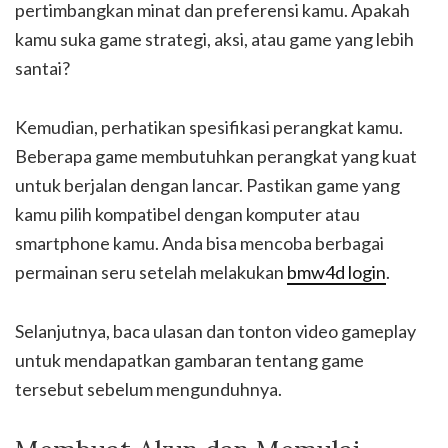
pertimbangkan minat dan preferensi kamu. Apakah
kamu suka game strategi, aksi, atau game yang lebih
santai?
Kemudian, perhatikan spesifikasi perangkat kamu.
Beberapa game membutuhkan perangkat yang kuat
untuk berjalan dengan lancar. Pastikan game yang
kamu pilih kompatibel dengan komputer atau
smartphone kamu. Anda bisa mencoba berbagai
permainan seru setelah melakukan
bmw4d login
.
Selanjutnya, baca ulasan dan tonton video gameplay
untuk mendapatkan gambaran tentang game
tersebut sebelum mengunduhnya.