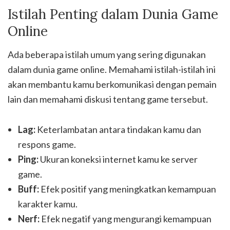
Istilah Penting dalam Dunia Game
Online
Ada beberapa istilah umum yang sering digunakan
dalam dunia game online. Memahami istilah-istilah ini
akan membantu kamu berkomunikasi dengan pemain
lain dan memahami diskusi tentang game tersebut.
Lag:
Keterlambatan antara tindakan kamu dan
respons game.
Ping:
Ukuran koneksi internet kamu ke server
game.
Buff:
Efek positif yang meningkatkan kemampuan
karakter kamu.
Nerf:
Efek negatif yang mengurangi kemampuan