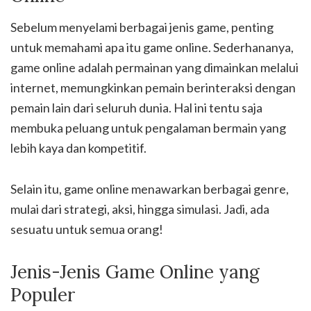
Sebelum menyelami berbagai jenis game, penting
untuk memahami apa itu game online. Sederhananya,
game online adalah permainan yang dimainkan melalui
internet, memungkinkan pemain berinteraksi dengan
pemain lain dari seluruh dunia. Hal ini tentu saja
membuka peluang untuk pengalaman bermain yang
lebih kaya dan kompetitif.
Selain itu, game online menawarkan berbagai genre,
mulai dari strategi, aksi, hingga simulasi. Jadi, ada
sesuatu untuk semua orang!
Jenis-Jenis Game Online yang
Populer