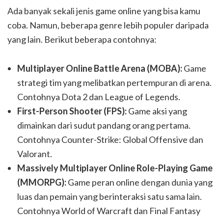
Ada banyak sekali jenis game online yang bisa kamu
coba. Namun, beberapa genre lebih populer daripada
yang lain. Berikut beberapa contohnya:
Multiplayer Online Battle Arena (MOBA):
Game
strategi tim yang melibatkan pertempuran di arena.
Contohnya Dota 2 dan League of Legends.
First-Person Shooter (FPS):
Game aksi yang
dimainkan dari sudut pandang orang pertama.
Contohnya Counter-Strike: Global Offensive dan
Valorant.
Massively Multiplayer Online Role-Playing Game
(MMORPG):
Game peran online dengan dunia yang
luas dan pemain yang berinteraksi satu sama lain.
Contohnya World of Warcraft dan Final Fantasy