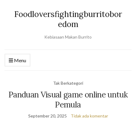
Foodloversfightingburritobor
edom
Kebiasaan Makan Burrito
Menu
Tak Berkategori
Panduan Visual game online untuk
Pemula
September 20, 2025
Tidak ada komentar